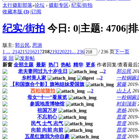
太行摄影部落
»
论坛
›
摄影专区
›
纪实/街拍
收藏本版
(
3
)
|
订阅
纪实/街拍
今日:
0
|
主题:
4706
|
排
版主:
郭云民
,
思游
1 ...
214
215
216
217
218
219
220
221
... 236
/ 236 页
下一页
返 回
新窗
全部主题
最新
热门
热帖
精华
更多
作者
回复/查看
最后
老夫妻同过九十岁生日
...
2
郭云民
20
乡村美人家
...
2
一粒铜豌
【和国旗合个影】旗袍姐妹爱国旗
紫藤
2019-
西柏坡随拍
...
2
山上人
20
母女“十一”看展览
一粒铜豌
参观地质博物馆
时刻顶新
祖国万岁
老杨
2019-
不忘初心
普度
2019-
民气 士气 志气
普度
2019-
向前 向前 向前
普度
2019-
五星红旗我为你自豪
普度
2019-