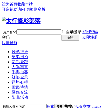
设为首页
收藏本站
开启辅助访问
切换到窄版
找回密码
自动登录
密码
立即注册
登录
快捷导航
风光/行摄
纪实/街拍
花鸟/微距
人像/写真
手机/拍客
航拍/全景
评片/心得
画意/诗情
经验/交流
影讯/活动
搜索
热搜:
活动
交友
discuz
搜索