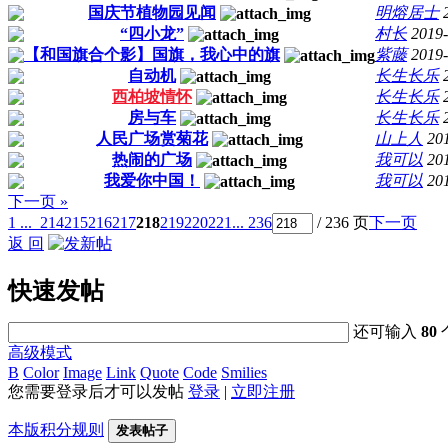
国庆节植物园见闻
明熔居士
“四小龙”
村长
2019-
【和国旗合个影】国旗，我心中的旗
紫藤
2019-
自动机
长生长乐
西柏坡情怀
长生长乐
房与车
长生长乐
人民广场赏菊花
山上人
20
热闹的广场
我可以
20
我爱你中国！
我可以
20
下一页 »
1 ...
214
215
216
217
218
219
220
221
... 236
/ 236 页
下一页
返 回
快速发帖
还可输入
80
高级模式
B
Color
Image
Link
Quote
Code
Smilies
您需要登录后才可以发帖
登录
|
立即注册
本版积分规则
发表帖子