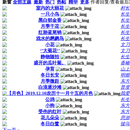
新窗
全部主题
最新
热门
热帖
精华
更多
作者
回复/查看
最后
室内的大丽花
村长
一只小鸟
长生
黑白郁金香
长生
月季干花
长生
红胁蓝尾鸲
长生
戏水的䴙䴘鸟
长生
小花
文刀
‘’大菊花‘’
文刀
静物随拍
长生
盛开的瓜叶菊。
香椿
孕育
山上
冬日长安
明熔
月季微距
东方
白浪逐沙滩
普度
【月色】2019.12.10农历十一月十五的月色
我爱
公鸡
长生
小狗
东方
受伤的红叶
东方
花儿朵朵
思游
冬日白鹭
骏马1
下一页 »