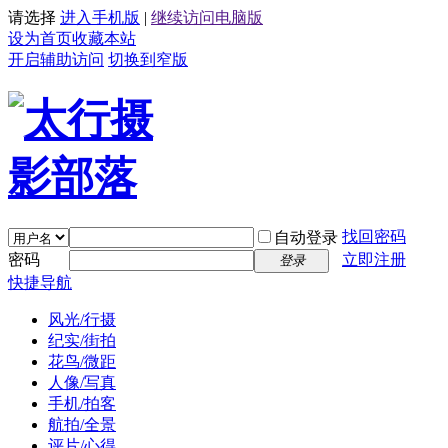
请选择
进入手机版
|
继续访问电脑版
设为首页
收藏本站
开启辅助访问
切换到窄版
找回密码
自动登录
密码
立即注册
登录
快捷导航
风光/行摄
纪实/街拍
花鸟/微距
人像/写真
手机/拍客
航拍/全景
评片/心得