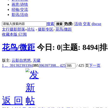
画意/诗情
经验/交流
影讯/活动
搜索
热搜:
活动
交友
discuz
搜索
太行摄影部落
»
论坛
›
摄影专区
›
花鸟/微距
收藏本版
|
订阅
花鸟/微距
今日:
0
|
主题:
8494
|
排
版主:
云影自悠悠
,
天啸
1 ...
391
392
393
394
395
396
397
398
... 425
/ 425 页
下一页
返 回