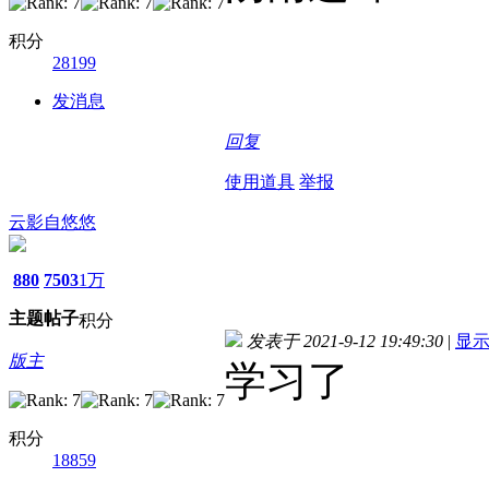
积分
28199
发消息
回复
使用道具
举报
云影自悠悠
880
7503
1万
主题
帖子
积分
发表于 2021-9-12 19:49:30
|
显
版主
学习了
积分
18859