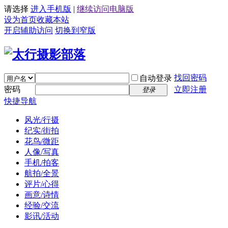
请选择
进入手机版
|
继续访问电脑版
设为首页
收藏本站
开启辅助访问
切换到窄版
找回密码
自动登录
密码
立即注册
登录
快捷导航
风光/行摄
纪实/街拍
花鸟/微距
人像/写真
手机/拍客
航拍/全景
评片/心得
画意/诗情
经验/交流
影讯/活动