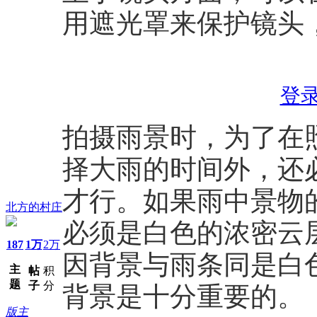
用遮光罩来保护镜头
登
拍摄雨景时，为了在
择大雨的时间外，还
才行。如果雨中景物
北方的村庄
必须是白色的浓密云
187
1万
2万
因背景与雨条同是白
主
帖
积
题
子
分
背景是十分重要的。
版主