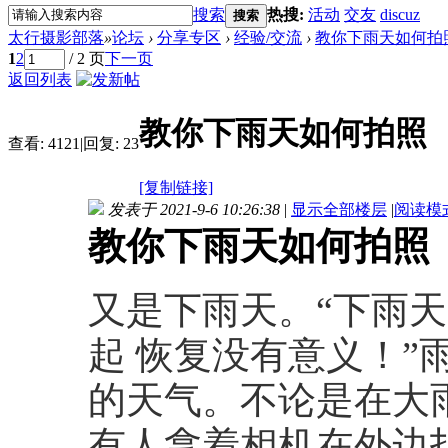
搜索
热搜:
活动
交友
discuz
搜索
太行摄影部落
»
论坛
›
分享专区
›
经验/交流
›
教你下雨天如何拍
1
2
/ 2 页
下一页
返回列表
教你下雨天如何拍照
查看:
4121
|
回复:
23
[复制链接]
发表于 2021-9-6 10:26:38
|
显示全部楼层
|
阅读模
教你下雨天如何拍照
又是下雨天。“下雨
起 恢复没有意义！”
的天气。不论是在大
有人拿着相机在外边