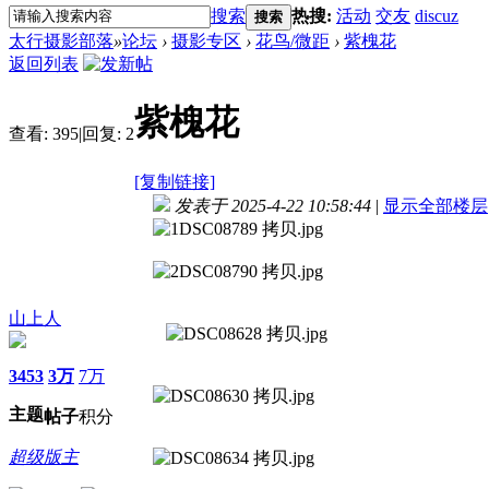
搜索
热搜:
活动
交友
discuz
搜索
太行摄影部落
»
论坛
›
摄影专区
›
花鸟/微距
›
紫槐花
返回列表
紫槐花
查看:
395
|
回复:
2
[复制链接]
发表于 2025-4-22 10:58:44
|
显示全部楼层
山上人
3453
3万
7万
主题
帖子
积分
超级版主