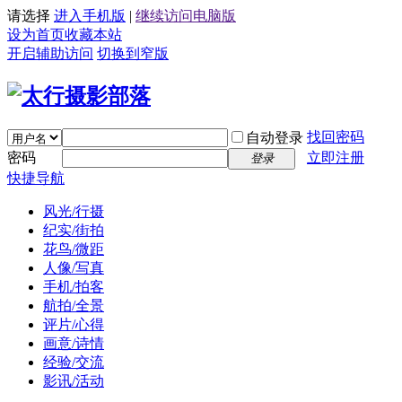
请选择
进入手机版
|
继续访问电脑版
设为首页
收藏本站
开启辅助访问
切换到窄版
找回密码
自动登录
密码
立即注册
登录
快捷导航
风光/行摄
纪实/街拍
花鸟/微距
人像/写真
手机/拍客
航拍/全景
评片/心得
画意/诗情
经验/交流
影讯/活动