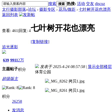
搜索
热搜:
活动
交友
discuz
搜索
太行摄影部落
»
论坛
›
摄影专区
›
花鸟/微距
›
七叶树开花也漂亮
返回列表
七叶树开花也漂亮
查看:
461
|
回复:
4
[复制链接]
追光逐影
639
9911
2万
发表于 2025-4-24 08:57:58
|
显示全部楼层
主题
帖子
积分
体育公园
超级版主
积分
26258
发消息