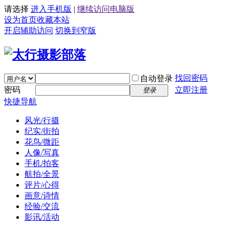
请选择
进入手机版
|
继续访问电脑版
设为首页
收藏本站
开启辅助访问
切换到窄版
找回密码
自动登录
密码
立即注册
登录
快捷导航
风光/行摄
纪实/街拍
花鸟/微距
人像/写真
手机/拍客
航拍/全景
评片/心得
画意/诗情
经验/交流
影讯/活动