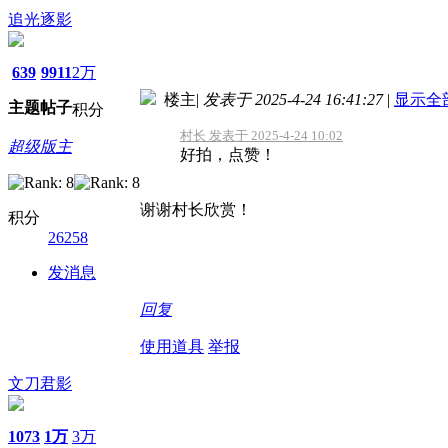
追光逐影
639
9911
2万
楼主
|
发表于 2025-4-24 16:41:27
|
显示全
主题
帖子
积分
村长 发表于 2025-4-24 10:02
超级版主
好拍，点赞！
谢谢村长欣赏！
积分
26258
发消息
回复
使用道具
举报
文刀君影
1073
1万
3万