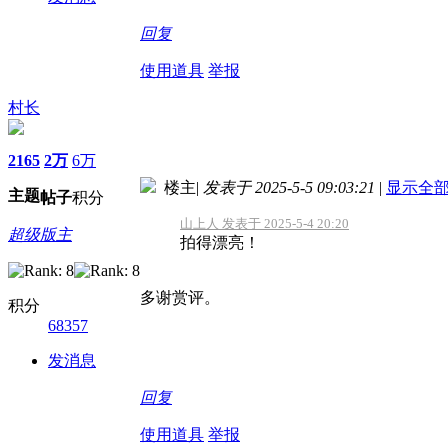
回复
使用道具
举报
村长
2165
2万
6万
楼主
|
发表于 2025-5-5 09:03:21
|
显示全
主题
帖子
积分
山上人 发表于 2025-5-4 20:20
超级版主
拍得漂亮！
多谢赏评。
积分
68357
发消息
回复
使用道具
举报