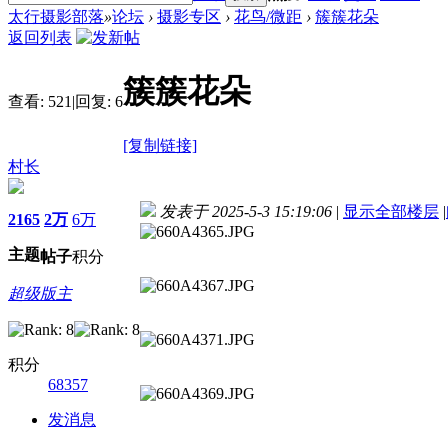
太行摄影部落
»
论坛
›
摄影专区
›
花鸟/微距
›
簇簇花朵
返回列表
簇簇花朵
查看:
521
|
回复:
6
[复制链接]
村长
发表于 2025-5-3 15:19:06
|
显示全部楼层
|
2165
2万
6万
主题
帖子
积分
超级版主
积分
68357
发消息