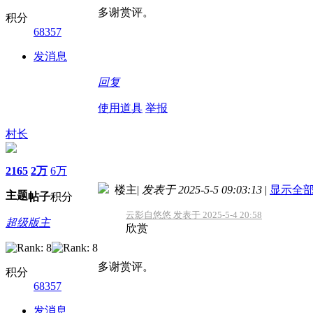
多谢赏评。
积分
68357
发消息
回复
使用道具
举报
村长
2165
2万
6万
楼主
|
发表于 2025-5-5 09:03:13
|
显示全
主题
帖子
积分
云影自悠悠 发表于 2025-5-4 20:58
超级版主
欣赏
多谢赏评。
积分
68357
发消息