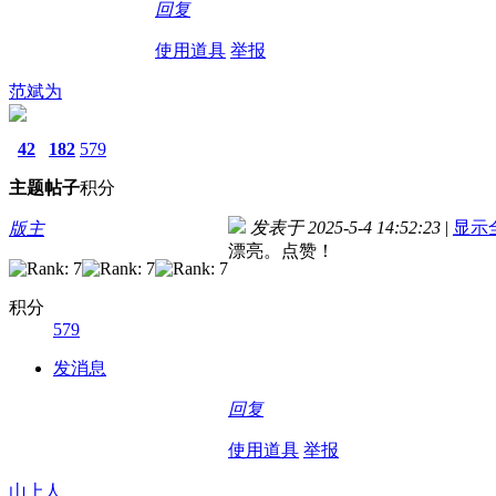
回复
使用道具
举报
范斌为
42
182
579
主题
帖子
积分
发表于 2025-5-4 14:52:23
|
显示
版主
漂亮。点赞！
积分
579
发消息
回复
使用道具
举报
山上人