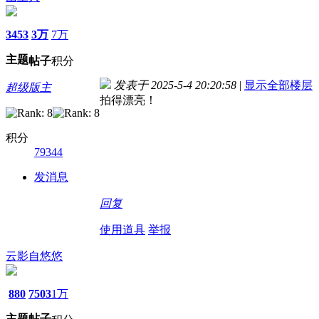
3453
3万
7万
主题
帖子
积分
发表于 2025-5-4 20:20:58
|
显示全部楼层
超级版主
拍得漂亮！
积分
79344
发消息
回复
使用道具
举报
云影自悠悠
880
7503
1万
主题
帖子