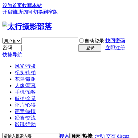
设为首页
收藏本站
开启辅助访问
切换到窄版
找回密码
自动登录
密码
立即注册
登录
快捷导航
风光/行摄
纪实/街拍
花鸟/微距
人像/写真
手机/拍客
航拍/全景
评片/心得
画意/诗情
经验/交流
影讯/活动
搜索
热搜:
活动
交友
discuz
搜索