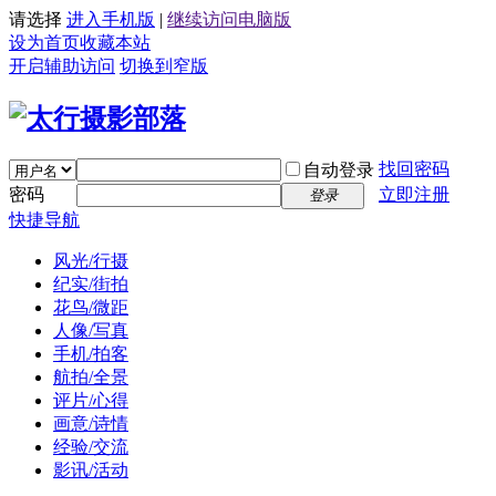
请选择
进入手机版
|
继续访问电脑版
设为首页
收藏本站
开启辅助访问
切换到窄版
找回密码
自动登录
密码
立即注册
登录
快捷导航
风光/行摄
纪实/街拍
花鸟/微距
人像/写真
手机/拍客
航拍/全景
评片/心得
画意/诗情
经验/交流
影讯/活动