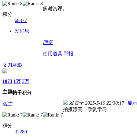
多谢赏评。
积分
68377
发消息
回复
使用道具
举报
文刀君影
1073
1万
3万
主题
帖子
积分
发表于 2025-5-10 22:30:17
|
显
版主
拍摄漂亮！欣赏学习
积分
32280