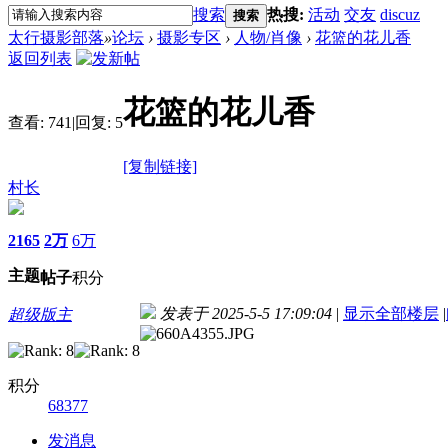
搜索
热搜:
活动
交友
discuz
搜索
太行摄影部落
»
论坛
›
摄影专区
›
人物/肖像
›
花篮的花儿香
返回列表
花篮的花儿香
查看:
741
|
回复:
5
[复制链接]
村长
2165
2万
6万
主题
帖子
积分
发表于 2025-5-5 17:09:04
|
显示全部楼层
|
超级版主
积分
68377
发消息