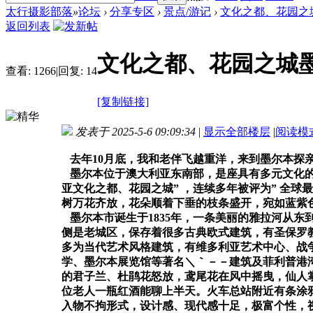
太行摄影部落
»
论坛
›
分享专区
›
景点/游记
›
文化之都、花园之
返回列表
文化之都、花园之城
查看:
1266
|
回复:
14
[复制链接]
发表于 2025-5-6 09:09:34
|
显示全部楼层
|
阅读模
去年
10
月底，我和老伴飞越重洋，来到墨尔本探
墨尔本位于澳大利亚东南部，是座具有多元文化
亚文化之都、花园之城
”
，连续多年被评为
”
全球最
树万花齐放，花朵顺着下垂的枝条盛开，宛如蓝紫
墨尔本市诞生于
1835
年，一条美丽的雅拉河从东
侧是老城区，保存着很多古典欧式建筑，有圣保罗
多为当代艺术风格建筑，有维多利亚艺术中心、战
学、墨尔本展览馆等著名＼｀－－建筑及菲利普港
的君子兰、杜鹃花怒放，鸢尾花在风中摇曳，仙人
位老人一瓶红酒能聊上半天。火车总站附近有条涂
入物不拘形式，设计感、现代感十足，极富个性，