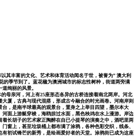
市以其丰富的文化、艺术和体育活动闻名于世，被誉为
”
澳大利
花的季节到了。蓝花楹为澳洲城市的标志性树种，街道两旁满
一道绚丽的风景。
本的母亲河，河上有
25
座形态各异的古桥连接着南北两岸。河北
楼大厦，古典与现代混搭，形成古今融合的时光画卷。河南岸则
景台，是南半球最高的观景台，置身之上举目四望，墨尔本大
。河面上游艇穿梭，海鸥掠过水面，黑色秧鸡在水上漫游。岸边
留着长胡子的艺术家正陶醉在自已小提琴的演奏之中，酒吧里两
、门窗上，甚至垃圾桶上都布满了涂鸦，各种色彩交织，线条、
也有初试锋芒的新秀，是绘画爱好者的天堂。涂鸦街已成为这座