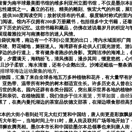
被誉为南半球最美图书馆的维多利亚州立图书馆，不仅是墨尔本
志性建筑之一。矗立的石柱、精美的雕刻、恢宏大气的外观，展
，提供
360
度阅读空间；放射状排布的书桌、极度轴对称式的室内
们阅读。馆内不仅拥有
200
多万册藏书，包括很多中文书籍，还着
存下历史的记忆。这些书籍和藏品，仿佛在述说着岁月的积淀与
展现着雅拉河与南澳都市的迷人风情。
口袋状海湾，南边有一个不到
3
公里宽的出口，湾内水域面积广阔
环绕、野花铺地，旖丽迷人。海湾辟有多处供人们观光游览、游
岸边的步行道上，常有健身者跑步的身影。宽阔洁净的海滩上，
昏，夕霞满天，海鸥纷飞，清风佛面，漫步其间，惬意悠然，心
且
沙子柔软，海水清澈，还有小企鹅出没。沙滩还毗临一整条酒
排球等海边运动聚集的地方。
植物园，汇集了来自全球各地五万多种植物和花卉，有大量罕有
、亚热带、温带所有种类的树木都适宜生长。许多历史名人曾在
后世的美名。园内还辟有各类分园区，突出展示世界各地的植物
悉和亲切。在植物园里，我们信步于
佳木葱茏，芳草如茵，曲径
累了，在奥内曼托湖边的茶室品饮德文邵茶，在湖边喂食那些高
尔本的大街小巷到处可见大红灯笼和中国结，唐人街更是彩旗飘
历大年初一，当地时间上午
11
时，唐人街及联邦广场等地开始了
群狮欢腾亮相。墨尔本市长和中国驻墨尔本总领事也来到唐人街