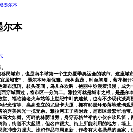
城墨尔本
墨尔本
式
亲。
的移民城市，也是南半球第一个主办夏季奥运会的城市。这座城
宜居城市
”
。墨尔本环境优雅、绿树葱茂，时至初夏，蓝花楹开
色瀑布流泻。枝头花间，鸟儿在欢叫，艳丽中弥漫着浪漫，成为
到西穿城而过，将市区一分为二。雅拉河就是城市之根，是墨尔
教堂、福临德老火车站等上世纪中叶的建筑，也有不少现代派高
争纪念馆等。高高耸立的尤里卡大厦，拥有
88
层环形落地玻璃观
湾的秀美风光一揽无余。雅拉河王子桥附近，是市区最繁华地带
掌高大如树。河畔的林荫道旁，身穿苏格兰裙的小伙在吹风笛，
鸦街，街道不大起眼，但名声很大。街上所能利用的地方，墙上
视觉冲击力强大。涂鸦作品每周更新，作者有大名鼎鼎的画家，