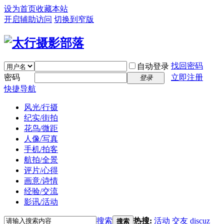
设为首页
收藏本站
开启辅助访问
切换到窄版
找回密码
自动登录
密码
立即注册
登录
快捷导航
风光/行摄
纪实/街拍
花鸟/微距
人像/写真
手机/拍客
航拍/全景
评片/心得
画意/诗情
经验/交流
影讯/活动
搜索
热搜:
活动
交友
discuz
搜索