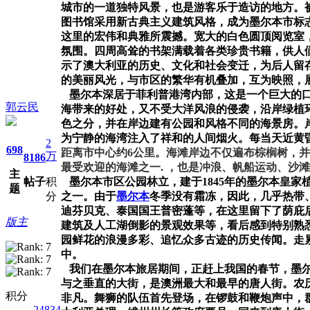
城市的一道独特风景，也是游客乐于造访的地方。
图书馆采用新古典主义建筑风格，成为墨尔本市标
这里的宏伟和典雅所震撼。宽大的白色圆顶阅览室
氛围。四周高耸的书架满载着各类珍贵书籍，供人
示了澳大利亚的历史、文化和社会变迁，为后人留
的美丽风光，与市区的繁华有机叠加，互为映照，
墨尔本深居于菲利普港湾内部，这是一个巨大的
郭云民
海带来的好处，又不受大洋风浪的侵袭，沿岸绿植
色之分，并在岸边建有公园和风格不同的海景房。
为宁静的海湾注入了祥和的人间烟火。每当天近黄
2
698
距离市中心约
6
公里。海滩岸边不仅遍布棕榈树，并
万
8186
最受欢迎的海滩之一
.
，也是冲浪、帆船运动、沙滩
主
帖子
积
墨尔本市区公园林立，建于
1845
年的墨尔本皇家
题
分
之一。由于
墨尔本
冬季没有霜冻，因此，几乎热带
迪芬贝克、泰国国王普密蓬等，在这里留下了荫庇
版主
建筑及人工湖倒影的景观效果等，看后感到特别熟
园鲜花的浪漫多彩、追忆众多古迹的历史传闻。走
中。
我们在墨尔本旅居期间，正赶上我国的春节，墨
与之垂直的大街，是澳洲最大和最早的唐人街。农
积分
非凡。舞狮的队伍首先登场，在锣鼓和鞭炮声中，
24834