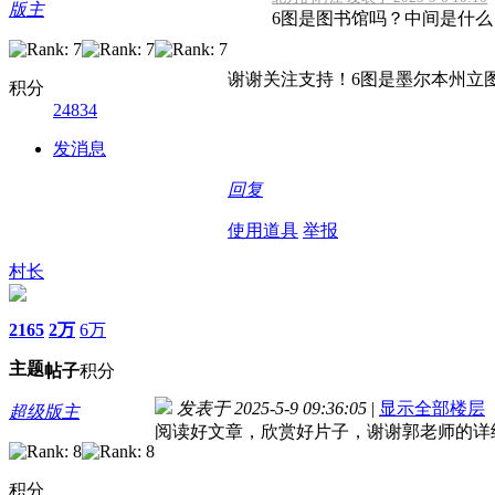
版主
6图是图书馆吗？中间是什么
谢谢关注支持！6图是墨尔本州立
积分
24834
发消息
回复
使用道具
举报
村长
2165
2万
6万
主题
帖子
积分
发表于 2025-5-9 09:36:05
|
显示全部楼层
超级版主
阅读好文章，欣赏好片子，谢谢郭老师的详
积分