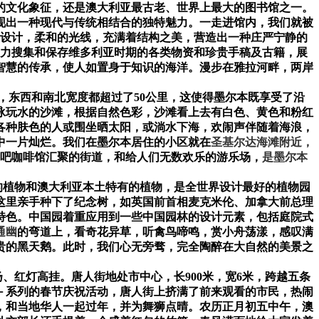
的文化象征，还是澳大利亚最古老、世界上最大的图书馆之一。
现出一种现代与传统相结合的独特魅力。一走进馆内，我们就被
设计，柔和的光线，充满着结构之美，营造出一种庄严宁静的
力搜集和保存维多利亚时期的各类物资和珍贵手稿及古籍，展
智慧的传承，使人如置身于知识的海洋。漫步在雅拉河畔，两岸
，东西和南北宽度都超过了
50
公里，这使得墨尔本既享受了沿
泳玩水的沙滩，根据自然色彩，沙滩看上去有白色、黄色和粉红
各种肤色的人或围坐晒太阳，或淌水下海，欢闹声伴随着海浪，
中一片灿烂。我们在墨尔本居住的小区就在
圣基尔达海滩附近，
吧咖啡馆汇聚的街道，和给人们无数欢乐的游乐场，
是墨尔本
的植物和澳大利亚本土特有的植物，是全世界设计最好的植物园
这里亲手种下了纪念树，如英国前首相麦克米伦、加拿大前总理
特色。中国园着重应用到一些中国园林的设计元素，包括庭院式
通幽
的弯道上，看奇花异草，听禽鸟啼鸣，赏小舟荡漾，感叹满
贵的黑天鹅。此时，我们心无旁骛，完全陶醉在大自然的美景之
扬、红灯高挂。唐人街地处市中心，长
900
米，宽
6
米，跨越五条
－系列的春节庆祝活动，唐人街上挤满了前来观看的市民，热闹
，和当地华人一起过年，并为舞狮点晴。农历正月初五中午，澳