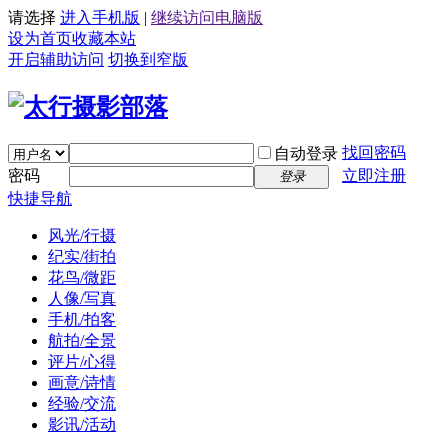
请选择
进入手机版
|
继续访问电脑版
设为首页
收藏本站
开启辅助访问
切换到窄版
找回密码
自动登录
密码
立即注册
登录
快捷导航
风光/行摄
纪实/街拍
花鸟/微距
人像/写真
手机/拍客
航拍/全景
评片/心得
画意/诗情
经验/交流
影讯/活动