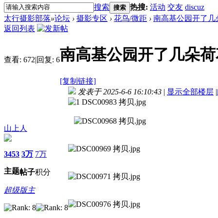
搜索
热搜:
活动
交友
discuz
搜索
太行摄影部落
»
论坛
›
摄影专区
›
花鸟/微距
›
南高基公园开了几
返回列表
南高基公园开了几朵荷
查看:
672
|
回复:
6
[复制链接]
发表于 2025-6-6 16:10:43
|
显示全部楼层
|
山上人
3453
3万
7万
主题
帖子
积分
超级版主