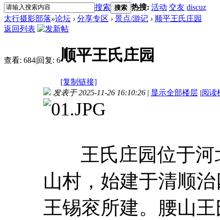
搜索
热搜:
活动
交友
discuz
搜索
太行摄影部落
»
论坛
›
分享专区
›
景点/游记
›
顺平王氏庄园
返回列表
顺平王氏庄园
查看:
684
|
回复:
6
[复制链接]
发表于 2025-11-26 16:10:26
|
显示全部楼层
|
阅读
王氏庄园位于河
山村，始建于清顺治四
王锡衮所建。腰山王