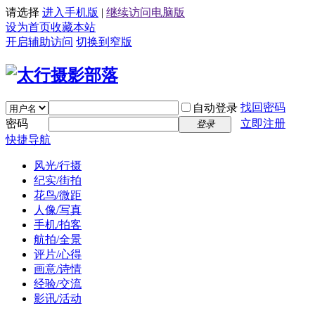
请选择
进入手机版
|
继续访问电脑版
设为首页
收藏本站
开启辅助访问
切换到窄版
找回密码
自动登录
密码
立即注册
登录
快捷导航
风光/行摄
纪实/街拍
花鸟/微距
人像/写真
手机/拍客
航拍/全景
评片/心得
画意/诗情
经验/交流
影讯/活动