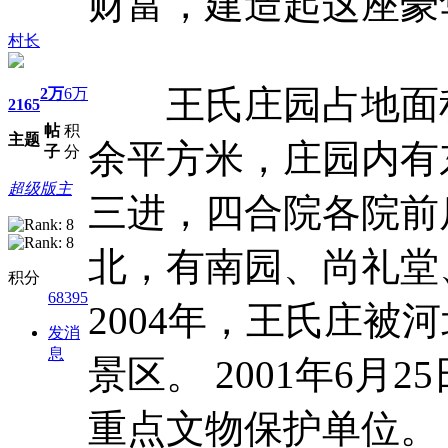
财富，建造起这座豪
村长
王氏庄园占地面积5
2万
6万
2165
帖
积
主题
余平方米，庄园内有
子
分
超级版主
三进，四合院各院前
北，有南园、尚礼堂
积分
68395
2004年，王氏庄被
发消
息
景区。 2001年6
重点文物保护单位。