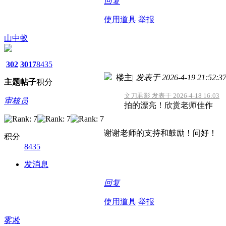
回复
使用道具
举报
山中蚁
302
3017
8435
楼主
|
发表于 2026-4-19 21:52:3
主题
帖子
积分
文刀君影 发表于 2026-4-18 16:03
审核员
拍的漂亮！欣赏老师佳作
谢谢老师的支持和鼓励！问好！
积分
8435
发消息
回复
使用道具
举报
雾凇