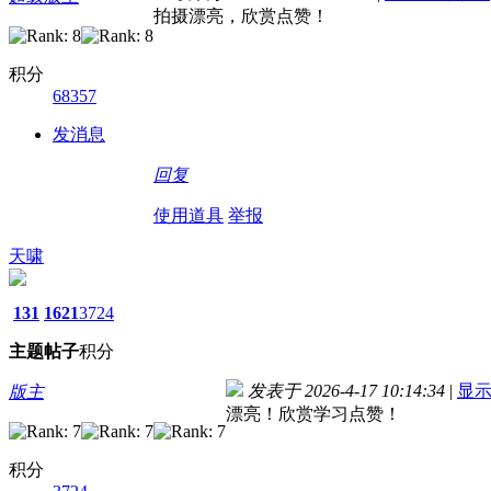
拍摄漂亮，欣赏点赞！
积分
68357
发消息
回复
使用道具
举报
天啸
131
1621
3724
主题
帖子
积分
发表于 2026-4-17 10:14:34
|
显
版主
漂亮！欣赏学习点赞！
积分