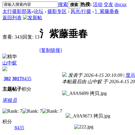
搜索
热搜:
活动
交友
discuz
搜索
太行摄影部落
»
论坛
›
摄影专区
›
风光/行摄
›
氵紫藤垂春
返回列表
氵紫藤垂春
查看:
343
|
回复:
13
[复制链接]
山中蚁
发表于 2026-4-15 20:10:09
|
显
302
3017
8435
本帖最后由 山中蚁 于 2026-4-15 20
主题
帖子
积分
审核员
积分
8435