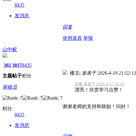
8435
发消息
回复
使用道具
举报
山中蚁
302
3017
8435
楼主
|
发表于 2026-4-19 21:52:1
主题
帖子
积分
天啸 发表于 2026-4-17 10:14
审核员
漂亮！欣赏学习点赞！
谢谢老师的支持和鼓励！问好！
积分
8435
发消息