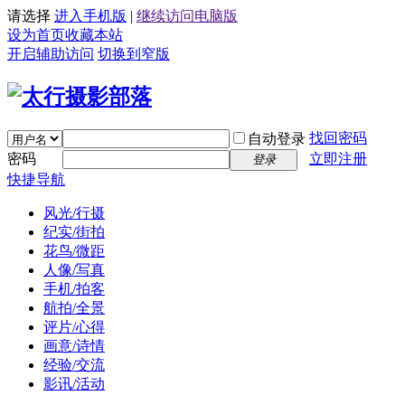
请选择
进入手机版
|
继续访问电脑版
设为首页
收藏本站
开启辅助访问
切换到窄版
找回密码
自动登录
密码
立即注册
登录
快捷导航
风光/行摄
纪实/街拍
花鸟/微距
人像/写真
手机/拍客
航拍/全景
评片/心得
画意/诗情
经验/交流
影讯/活动