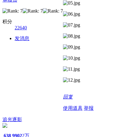
积分
22640
发消息
回复
使用道具
举报
追光逐影
638
9902
2万