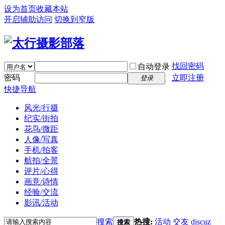
设为首页
收藏本站
开启辅助访问
切换到窄版
找回密码
自动登录
密码
立即注册
登录
快捷导航
风光/行摄
纪实/街拍
花鸟/微距
人像/写真
手机/拍客
航拍/全景
评片/心得
画意/诗情
经验/交流
影讯/活动
搜索
热搜:
活动
交友
discuz
搜索