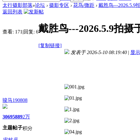
太行摄影部落
»
论坛
›
摄影专区
›
花鸟/微距
›
戴胜鸟---2026.5
返回列表
戴胜鸟---2026.5.9
查看:
171
|
回复:
6
[复制链接]
发表于 2026-5-10 08:19:40
|
显
骏马190808
3069
5889
2万
主题
帖子
积分
审核员