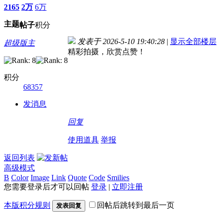
2165
2万
6万
主题
帖子
积分
发表于 2026-5-10 19:40:28
|
显示全部楼层
超级版主
精彩拍摄，欣赏点赞！
积分
68357
发消息
回复
使用道具
举报
返回列表
高级模式
B
Color
Image
Link
Quote
Code
Smilies
您需要登录后才可以回帖
登录
|
立即注册
本版积分规则
回帖后跳转到最后一页
发表回复