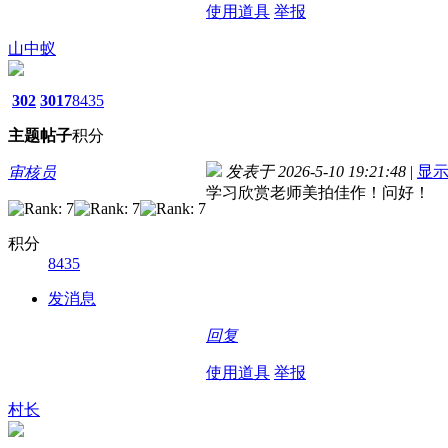
使用道具
举报
山中蚁
302
3017
8435
主题
帖子
积分
发表于 2026-5-10 19:21:48
|
显
审核员
学习欣赏老师美拍佳作！问好！
积分
8435
发消息
回复
使用道具
举报
村长