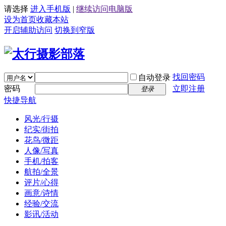
请选择
进入手机版
|
继续访问电脑版
设为首页
收藏本站
开启辅助访问
切换到窄版
找回密码
自动登录
密码
立即注册
登录
快捷导航
风光/行摄
纪实/街拍
花鸟/微距
人像/写真
手机/拍客
航拍/全景
评片/心得
画意/诗情
经验/交流
影讯/活动