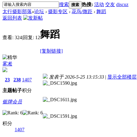
搜索
热搜:
活动
交友
discuz
搜索
太行摄影部落
»
论坛
›
摄影专区
›
花鸟/微距
›
舞蹈
返回列表
舞蹈
查看:
324
|
回复:
12
[复制链接]
雾凇
发表于 2026-5-25 13:15:33
|
显示全部楼层
23
238
1407
主题
帖子
积分
银牌会员
积分
1407