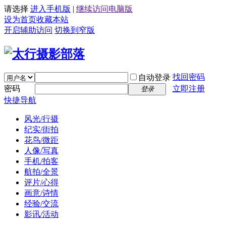
请选择
进入手机版
|
继续访问电脑版
设为首页
收藏本站
开启辅助访问
切换到窄版
找回密码
自动登录
密码
立即注册
登录
快捷导航
风光/行摄
纪实/街拍
花鸟/微距
人像/写真
手机/拍客
航拍/全景
评片/心得
画意/诗情
经验/交流
影讯/活动