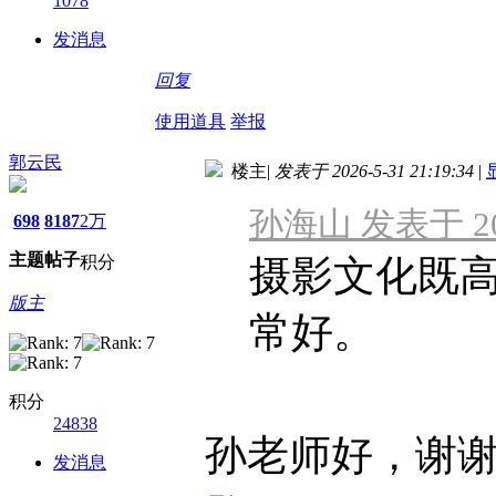
1078
发消息
回复
使用道具
举报
郭云民
楼主
|
发表于 2026-5-31 21:19:34
|
孙海山 发表于 2026
698
8187
2万
主题
帖子
积分
摄影文化既
版主
常好。
积分
24838
孙老师好，谢
发消息