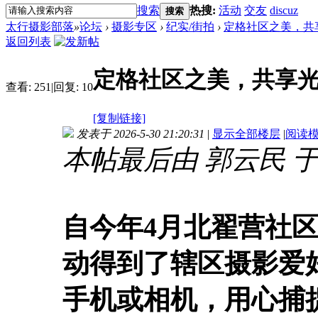
搜索
热搜:
活动
交友
discuz
搜索
太行摄影部落
»
论坛
›
摄影专区
›
纪实/街拍
›
定格社区之美，共
返回列表
定格社区之美，共享
查看:
251
|
回复:
10
[复制链接]
发表于 2026-5-30 21:20:31
|
显示全部楼层
|
阅读
本帖最后由 郭云民 于 202
自今年4月北翟营社
动得到了辖区摄影爱
手机或相机，用心捕