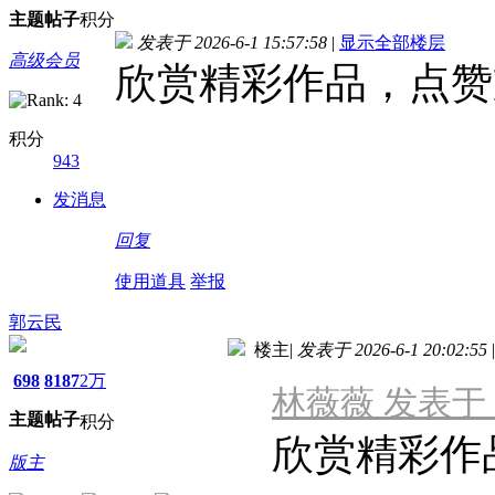
主题
帖子
积分
发表于 2026-6-1 15:57:58
|
显示全部楼层
高级会员
欣赏精彩作品，点赞
积分
943
发消息
回复
使用道具
举报
郭云民
楼主
|
发表于 2026-6-1 20:02:55
|
698
8187
2万
林薇薇 发表于 202
主题
帖子
积分
欣赏精彩作
版主