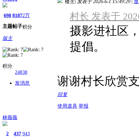
楼主
|
发表于 2026-6-1 15:49:29
|
显
村长 发表于 2026-
698
8187
2万
主题
帖子
积分
摄影进社区
版主
提倡。
积分
24838
谢谢村长欣赏
发消息
回复
使用道具
举报
林薇薇
2
437
943