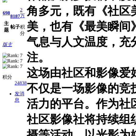
角多元，既有《社区
2
698
万
8187
美，也有《最美瞬间
主
帖子
积
题
分
气息与人文温度，充
版主
注。
这场由社区和影像爱
积分
24838
不仅是一场影像的竞
发消
息
活力的平台。作为社
社区影像社将持续组
摄等活动，以光影为