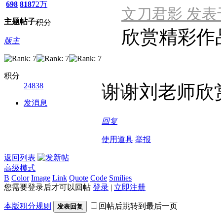
698
8187
2万
文刀君影 发表于 2
主题
帖子
积分
欣赏精彩作
版主
积分
24838
谢谢刘老师欣
发消息
回复
使用道具
举报
返回列表
高级模式
B
Color
Image
Link
Quote
Code
Smilies
您需要登录后才可以回帖
登录
|
立即注册
本版积分规则
回帖后跳转到最后一页
发表回复