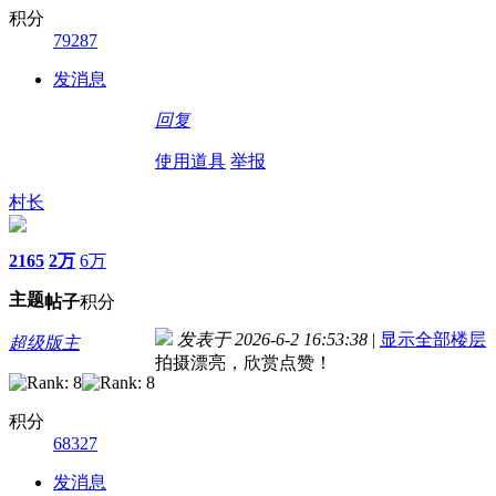
积分
79287
发消息
回复
使用道具
举报
村长
2165
2万
6万
主题
帖子
积分
发表于 2026-6-2 16:53:38
|
显示全部楼层
超级版主
拍摄漂亮，欣赏点赞！
积分
68327
发消息