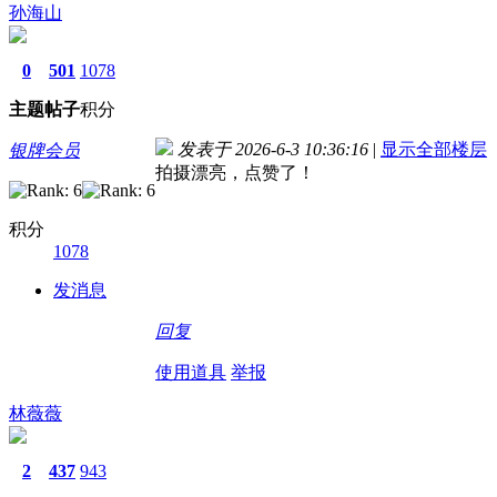
孙海山
0
501
1078
主题
帖子
积分
发表于 2026-6-3 10:36:16
|
显示全部楼层
银牌会员
拍摄漂亮，点赞了！
积分
1078
发消息
回复
使用道具
举报
林薇薇
2
437
943