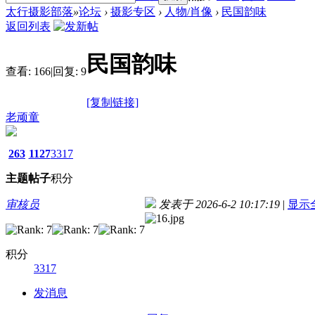
太行摄影部落
»
论坛
›
摄影专区
›
人物/肖像
›
民国韵味
返回列表
民国韵味
查看:
166
|
回复:
9
[复制链接]
老顽童
263
1127
3317
主题
帖子
积分
审核员
发表于 2026-6-2 10:17:19
|
显示
积分
3317
发消息