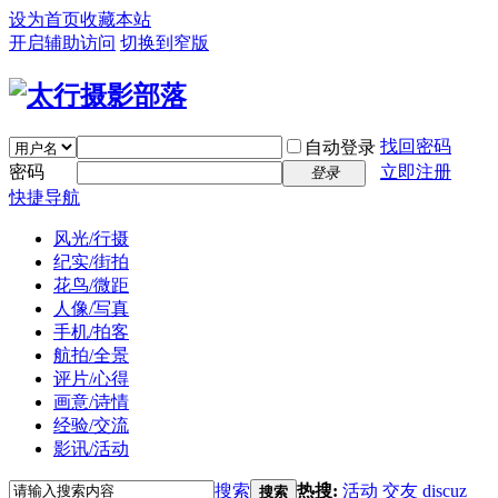
设为首页
收藏本站
开启辅助访问
切换到窄版
找回密码
自动登录
密码
立即注册
登录
快捷导航
风光/行摄
纪实/街拍
花鸟/微距
人像/写真
手机/拍客
航拍/全景
评片/心得
画意/诗情
经验/交流
影讯/活动
搜索
热搜:
活动
交友
discuz
搜索