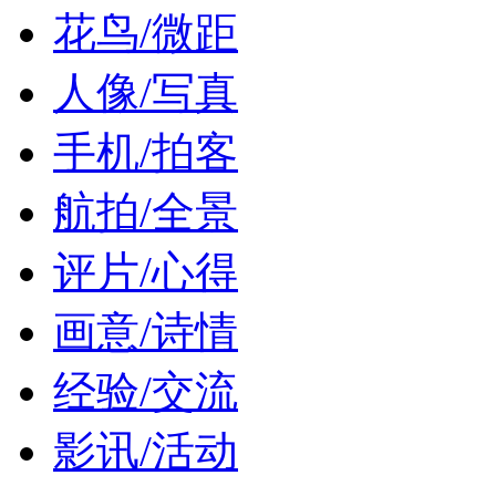
花鸟/微距
人像/写真
手机/拍客
航拍/全景
评片/心得
画意/诗情
经验/交流
影讯/活动