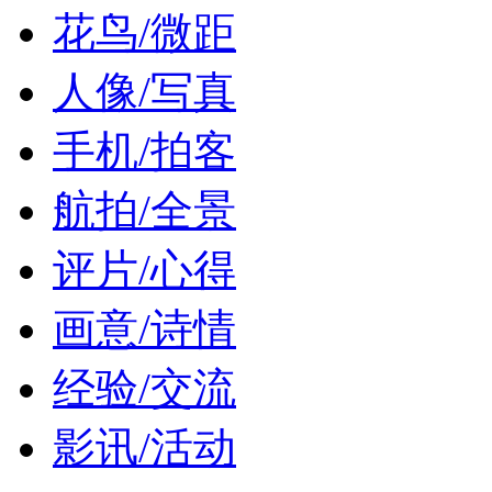
花鸟/微距
人像/写真
手机/拍客
航拍/全景
评片/心得
画意/诗情
经验/交流
影讯/活动