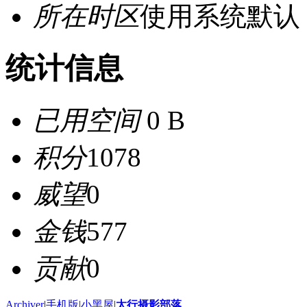
所在时区
使用系统默认
统计信息
已用空间
0 B
积分
1078
威望
0
金钱
577
贡献
0
Archiver
|
手机版
|
小黑屋
|
太行摄影部落