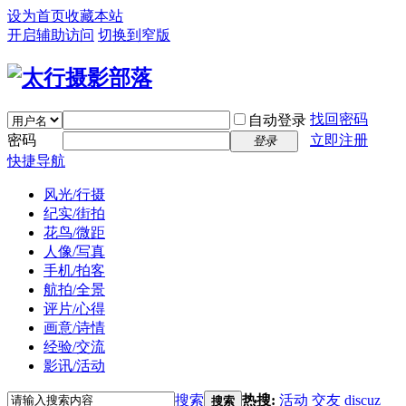
设为首页
收藏本站
开启辅助访问
切换到窄版
找回密码
自动登录
密码
立即注册
登录
快捷导航
风光/行摄
纪实/街拍
花鸟/微距
人像/写真
手机/拍客
航拍/全景
评片/心得
画意/诗情
经验/交流
影讯/活动
搜索
热搜:
活动
交友
discuz
搜索