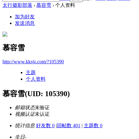
太行摄影部落
›
慕容雪
›
个人资料
加为好友
发送消息
慕容雪
http://www.kksjz.com/?105390
主题
个人资料
慕容雪
(UID: 105390)
邮箱状态
未验证
视频认证
未认证
统计信息
好友数 0
|
回帖数 401
|
主题数 0
生日
-