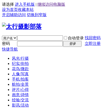
请选择
进入手机版
|
继续访问电脑版
设为首页
收藏本站
开启辅助访问
切换到窄版
找回密码
自动登录
密码
立即注册
登录
快捷导航
风光/行摄
纪实/街拍
花鸟/微距
人像/写真
手机/拍客
航拍/全景
评片/心得
画意/诗情
经验/交流
影讯/活动