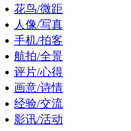
花鸟/微距
人像/写真
手机/拍客
航拍/全景
评片/心得
画意/诗情
经验/交流
影讯/活动