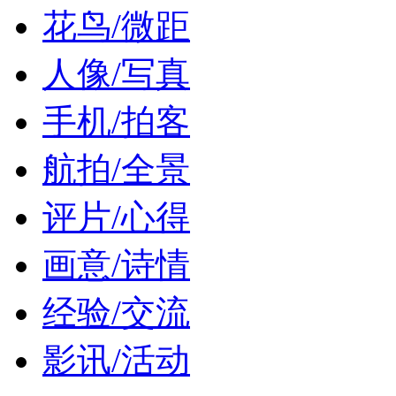
花鸟/微距
人像/写真
手机/拍客
航拍/全景
评片/心得
画意/诗情
经验/交流
影讯/活动