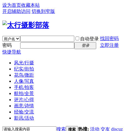
设为首页
收藏本站
开启辅助访问
切换到窄版
找回密码
自动登录
密码
立即注册
登录
快捷导航
风光/行摄
纪实/街拍
花鸟/微距
人像/写真
手机/拍客
航拍/全景
评片/心得
画意/诗情
经验/交流
影讯/活动
搜索
热搜:
活动
交友
discuz
搜索