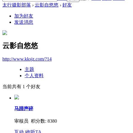
太行摄影部落
›
云影自悠悠
›
好友
加为好友
发送消息
云影自悠悠
http://www.kksjz.com/?14
主题
个人资料
当前共有
1
个好友
马蹄声碎
审核员 积分数: 8380
互动
|
收听TA