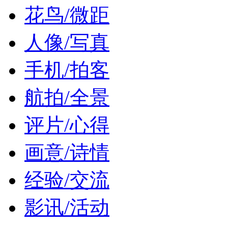
花鸟/微距
人像/写真
手机/拍客
航拍/全景
评片/心得
画意/诗情
经验/交流
影讯/活动