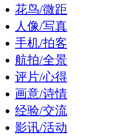
花鸟/微距
人像/写真
手机/拍客
航拍/全景
评片/心得
画意/诗情
经验/交流
影讯/活动