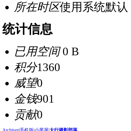
所在时区
使用系统默认
统计信息
已用空间
0 B
积分
1360
威望
0
金钱
901
贡献
0
Archiver
|
手机版
|
小黑屋
|
太行摄影部落