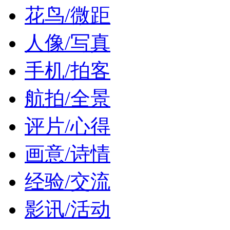
花鸟/微距
人像/写真
手机/拍客
航拍/全景
评片/心得
画意/诗情
经验/交流
影讯/活动