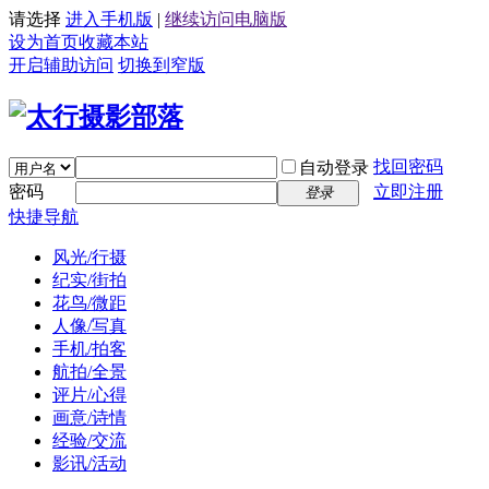
请选择
进入手机版
|
继续访问电脑版
设为首页
收藏本站
开启辅助访问
切换到窄版
找回密码
自动登录
密码
立即注册
登录
快捷导航
风光/行摄
纪实/街拍
花鸟/微距
人像/写真
手机/拍客
航拍/全景
评片/心得
画意/诗情
经验/交流
影讯/活动