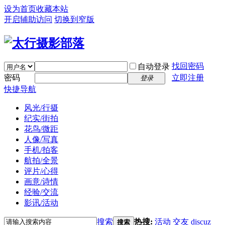
设为首页
收藏本站
开启辅助访问
切换到窄版
找回密码
自动登录
密码
立即注册
登录
快捷导航
风光/行摄
纪实/街拍
花鸟/微距
人像/写真
手机/拍客
航拍/全景
评片/心得
画意/诗情
经验/交流
影讯/活动
搜索
热搜:
活动
交友
discuz
搜索