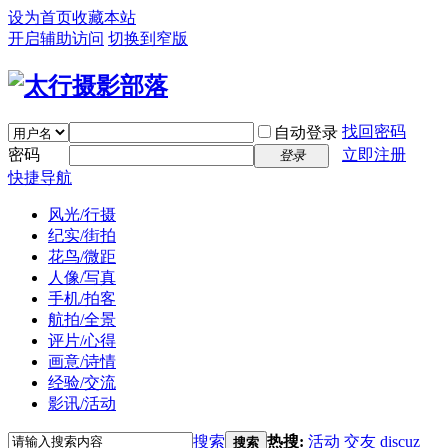
设为首页
收藏本站
开启辅助访问
切换到窄版
找回密码
自动登录
密码
立即注册
登录
快捷导航
风光/行摄
纪实/街拍
花鸟/微距
人像/写真
手机/拍客
航拍/全景
评片/心得
画意/诗情
经验/交流
影讯/活动
搜索
热搜:
活动
交友
discuz
搜索