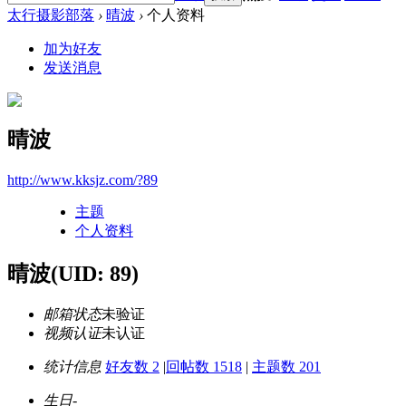
太行摄影部落
›
晴波
›
个人资料
加为好友
发送消息
晴波
http://www.kksjz.com/?89
主题
个人资料
晴波
(UID: 89)
邮箱状态
未验证
视频认证
未认证
统计信息
好友数 2
|
回帖数 1518
|
主题数 201
生日
-