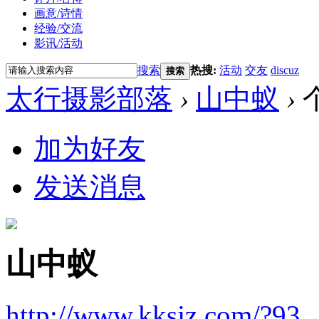
画意/诗情
经验/交流
影讯/活动
搜索
热搜:
活动
交友
discuz
搜索
太行摄影部落
›
山中蚁
›
加为好友
发送消息
山中蚁
http://www.kksjz.com/?93