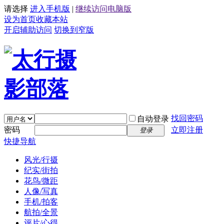
请选择
进入手机版
|
继续访问电脑版
设为首页
收藏本站
开启辅助访问
切换到窄版
找回密码
自动登录
密码
立即注册
登录
快捷导航
风光/行摄
纪实/街拍
花鸟/微距
人像/写真
手机/拍客
航拍/全景
评片/心得