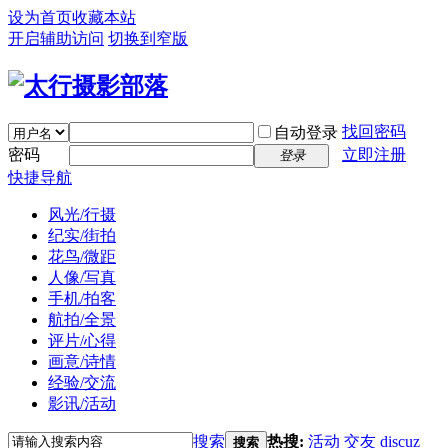
设为首页
收藏本站
开启辅助访问
切换到窄版
找回密码
自动登录
密码
立即注册
登录
快捷导航
风光/行摄
纪实/街拍
花鸟/微距
人像/写真
手机/拍客
航拍/全景
评片/心得
画意/诗情
经验/交流
影讯/活动
搜索
热搜:
活动
交友
discuz
搜索