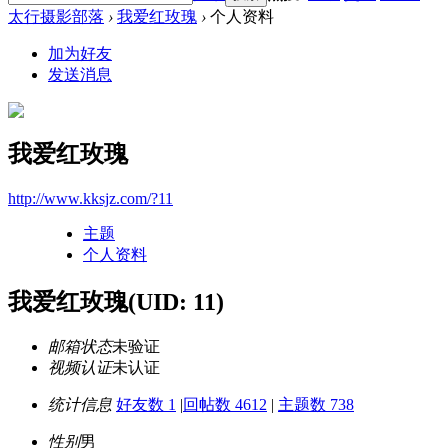
太行摄影部落
›
我爱红玫瑰
›
个人资料
加为好友
发送消息
我爱红玫瑰
http://www.kksjz.com/?11
主题
个人资料
我爱红玫瑰
(UID: 11)
邮箱状态
未验证
视频认证
未认证
统计信息
好友数 1
|
回帖数 4612
|
主题数 738
性别
男