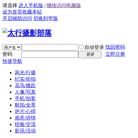
请选择
进入手机版
|
继续访问电脑版
设为首页
收藏本站
开启辅助访问
切换到窄版
找回密码
自动登录
密码
立即注册
登录
快捷导航
风光/行摄
纪实/街拍
花鸟/微距
人像/写真
手机/拍客
航拍/全景
评片/心得
画意/诗情
经验/交流
影讯/活动