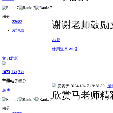
积分
22682
谢谢老师鼓励
发消息
回复
使用道具
举报
文刀君影
1073
1万
3万
主题
帖子
积分
发表于 2024-10-17 19:18:39
|
显
版主
欣赏马老师精
积分