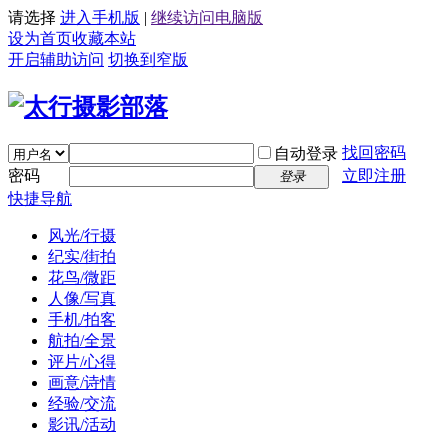
请选择
进入手机版
|
继续访问电脑版
设为首页
收藏本站
开启辅助访问
切换到窄版
找回密码
自动登录
密码
立即注册
登录
快捷导航
风光/行摄
纪实/街拍
花鸟/微距
人像/写真
手机/拍客
航拍/全景
评片/心得
画意/诗情
经验/交流
影讯/活动