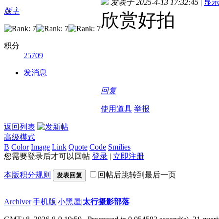
发表于 2025-4-13 17:32:45
|
显
版主
欣赏好拍
积分
25709
发消息
回复
使用道具
举报
返回列表
高级模式
B
Color
Image
Link
Quote
Code
Smilies
您需要登录后才可以回帖
登录
|
立即注册
本版积分规则
回帖后跳转到最后一页
发表回复
Archiver
|
手机版
|
小黑屋
|
太行摄影部落