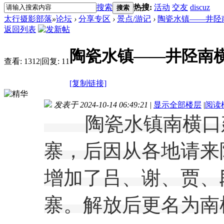
搜索
热搜:
活动
交友
discuz
搜索
太行摄影部落
»
论坛
›
分享专区
›
景点/游记
›
陶瓷水镇——井陉
返回列表
陶瓷水镇——井陉南
查看:
1312
|
回复:
11
[复制链接]
发表于 2024-10-14 06:49:21
|
显示全部楼层
|
阅读
陶瓷水镇南横口
寨，后因从各地请来
增加了吕、谢、贾、
寨。
解放后更名为南