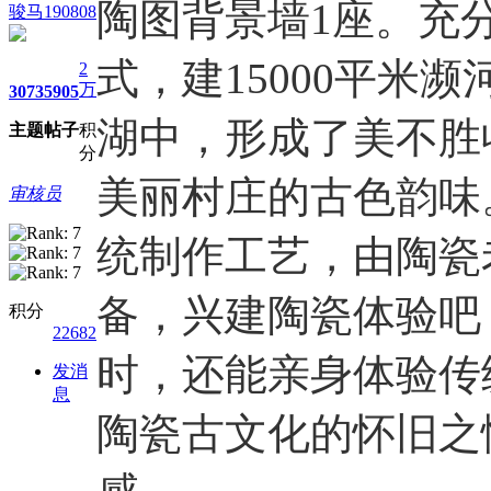
陶图背景墙1座。充
骏马190808
式，建15000平米
2
万
3073
5905
湖中，形成了美不胜
主题
帖子
积
分
美丽村庄的古色韵味。
审核员
统制作工艺，由陶瓷
备，兴建陶瓷体验吧
积分
22682
时，还能亲身体验传
发消
息
陶瓷古文化的怀旧之