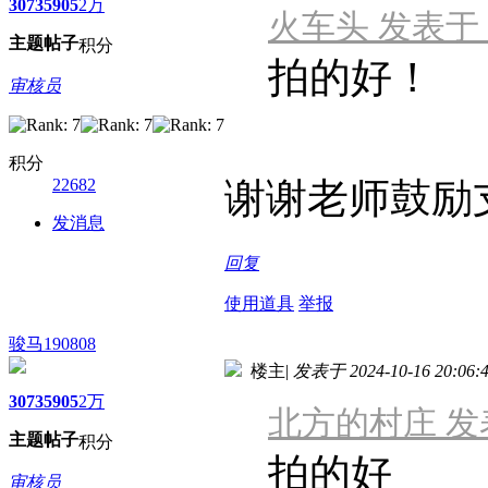
3073
5905
2万
火车头 发表于 202
主题
帖子
积分
拍的好！
审核员
积分
22682
谢谢老师鼓励
发消息
回复
使用道具
举报
骏马190808
楼主
|
发表于 2024-10-16 20:06:
3073
5905
2万
北方的村庄 发表于 
主题
帖子
积分
拍的好
审核员