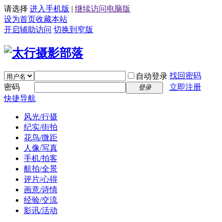
请选择
进入手机版
|
继续访问电脑版
设为首页
收藏本站
开启辅助访问
切换到窄版
找回密码
自动登录
密码
立即注册
登录
快捷导航
风光/行摄
纪实/街拍
花鸟/微距
人像/写真
手机/拍客
航拍/全景
评片/心得
画意/诗情
经验/交流
影讯/活动