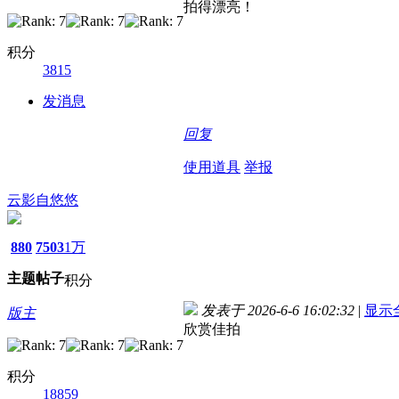
拍得漂亮！
积分
3815
发消息
回复
使用道具
举报
云影自悠悠
880
7503
1万
主题
帖子
积分
发表于 2026-6-6 16:02:32
|
显示
版主
欣赏佳拍
积分
18859