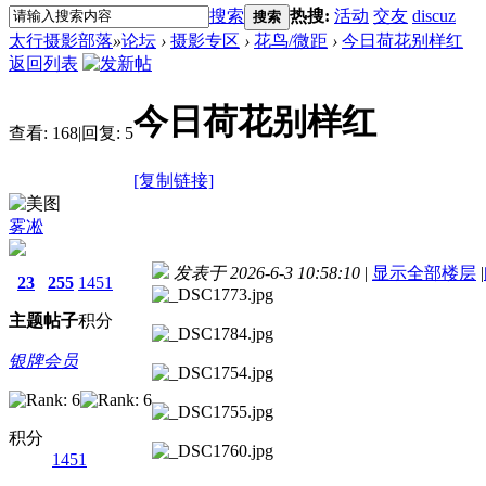
搜索
热搜:
活动
交友
discuz
搜索
太行摄影部落
»
论坛
›
摄影专区
›
花鸟/微距
›
今日荷花别样红
返回列表
今日荷花别样红
查看:
168
|
回复:
5
[复制链接]
雾凇
发表于 2026-6-3 10:58:10
|
显示全部楼层
|
23
255
1451
主题
帖子
积分
银牌会员
积分
1451