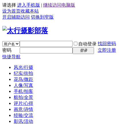
请选择
进入手机版
|
继续访问电脑版
设为首页
收藏本站
开启辅助访问
切换到窄版
找回密码
自动登录
密码
立即注册
登录
快捷导航
风光/行摄
纪实/街拍
花鸟/微距
人像/写真
手机/拍客
航拍/全景
评片/心得
画意/诗情
经验/交流
影讯/活动