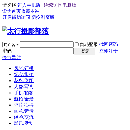
请选择
进入手机版
|
继续访问电脑版
设为首页
收藏本站
开启辅助访问
切换到窄版
找回密码
自动登录
密码
立即注册
登录
快捷导航
风光/行摄
纪实/街拍
花鸟/微距
人像/写真
手机/拍客
航拍/全景
评片/心得
画意/诗情
经验/交流
影讯/活动